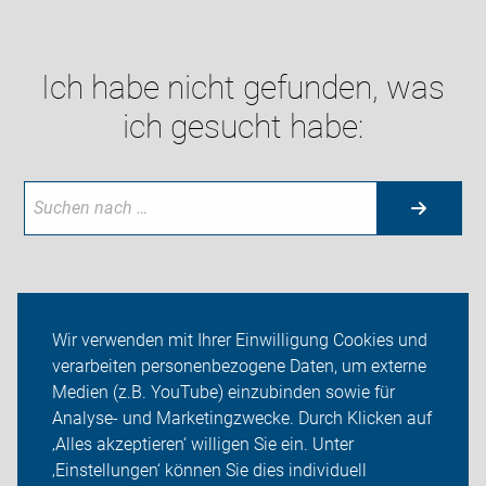
Ich habe nicht gefunden, was
ich gesucht habe:
Neuigkeiten
Wir verwenden mit Ihrer Einwilligung Cookies und
verarbeiten personenbezogene Daten, um externe
ADFC Landshut / Dingolfing-Landau
Medien (z.B. YouTube) einzubinden sowie für
Aktuelles/Lokale Infos
Analyse- und Marketingzwecke. Durch Klicken auf
‚Alles akzeptieren‘ willigen Sie ein. Unter
Sei dabei
‚Einstellungen‘ können Sie dies individuell