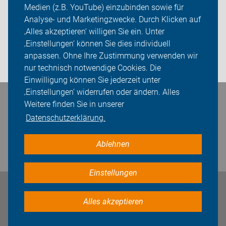
Medien (z.B. YouTube) einzubinden sowie für
Aktuelles/Lokale Infos
Analyse- und Marketingzwecke. Durch Klicken auf
‚Alles akzeptieren‘ willigen Sie ein. Unter
Sei dabei
‚Einstellungen‘ können Sie dies individuell
anpassen. Ohne Ihre Zustimmung verwenden wir
Login
nur technisch notwendige Cookies. Die
Einwilligung können Sie jederzeit unter
‚Einstellungen‘ widerrufen oder ändern. Alles
Bleiben Sie in Kontakt
Weitere finden Sie in unserer
Datenschutzerklärung.
Ablehnen
Einstellungen
Impressum
Datenschutz
Cookie-Einstellungen
Alles akzeptieren