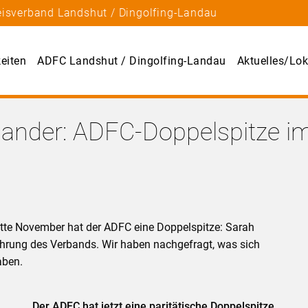
eisverband Landshut / Dingolfing-Landau
eiten
ADFC Landshut / Dingolfing-Landau
Aktuelles/Lok
nander: ADFC-Doppelspitze im
te November hat der ADFC eine Doppelspitze: Sarah
ührung des Verbands. Wir haben nachgefragt, was sich
aben.
Der ADFC hat jetzt eine paritätische Doppelspitze.